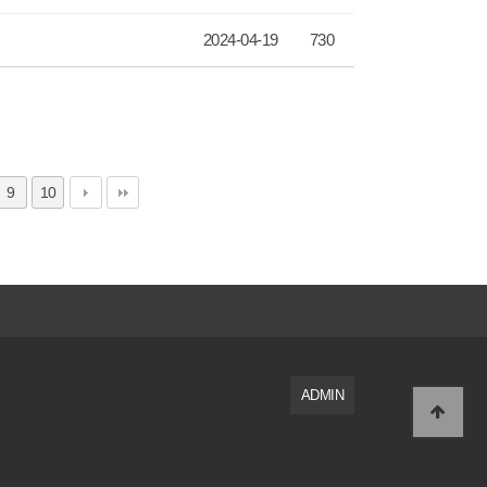
2024-04-19
730
9
10
ADMIN