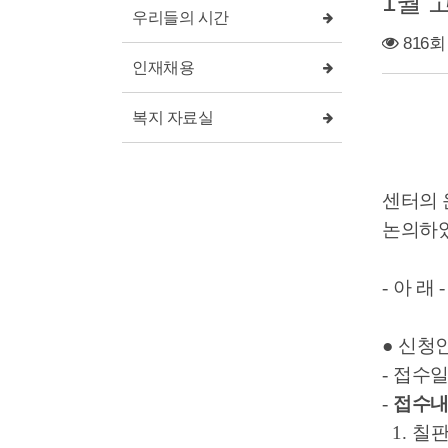
1월 
우리들의 시간
816회
인재채용
복지 자료실
센터의 
논의하였
-
아 래
-
●
신청
-
접수
-
접수
1.
칠판