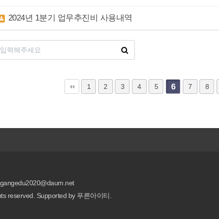
2024년 1분기 업무추진비 사용내역
6
다음
맨끝
1
2
3
4
5
7
8
 gangedu2020@daum.net
eserved. Supported by
푸른아이티.