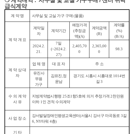
❍ 계약내역 : 사무실 및 교실 가구구매 / 센터 위탁
급식계약
계 약 명
사무실 및 교실 가구 구매
(
물품
)
예정가격
계약률
계약일
계약금액
계약기간
(
추정금
(%)
자
(B)
액
)(A)
(B/A)
계 약 개 요
7
일
2024.2.
2,405,70
2,365,00
(~2024.2.
98.3
21.
0
0
27)
업 체 명
대 표 자
주 소
계 약 상 대
유진사
자
김유진
,
정
경기도 시흥시 시흥대로
1014
번
무용
윤남
길
3
가구
수 의 계 약
지방계약법시행령
25
조
1
항
5
호에 의거 추정가격
2
천만원
사 유
이하
1
인 견적 수의계약
강서발달장애인평생교육센터
(
서울시 강서구 마곡동로
3
길
사 업 장 소
6, NY
타워
4
층
)
기 타