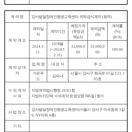
계 약 명
강서발달장애인평생교육센터 위탁급식계약
(
용역
)
예정가격
계약률
계약일
계약금액
계약기간
(
추정금
(%)
자
(B)
액
)(A)
(B/A)
계 약 개 요
10
개월
2024.3.
32,000,0
32,000,0
(~2024.1
100.00
21.
00
00
2.31)
업 체 명
대 표 자
주 소
계 약 상 대
자
가온푸
서울시 강서구 화곡로
61
길
123, 1
김숙녀
드
05
호
수 의 계 약
지방계약법시행령
26
조
1
항
사 유
지방자치단체 수의계약 운영요령 제
6
절
1
항가
강서발달장애인평생교육센터
(
서울시 강서구 마곡동로
3
길
사 업 장 소
6, NY
타워
4
층
)
기 타