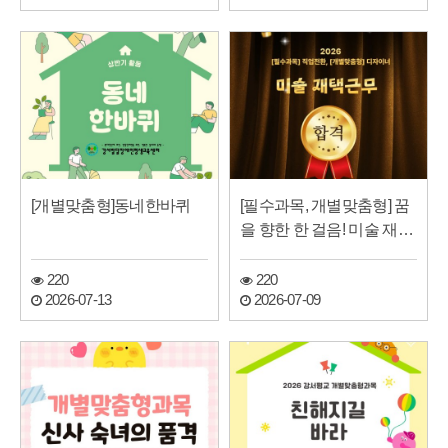
[개별맞춤형]동네한바퀴
[필수과목, 개별맞춤형] 꿈
을 향한 한 걸음! 미술 재택
근무 합격…
220
220
2026-07-13
2026-07-09