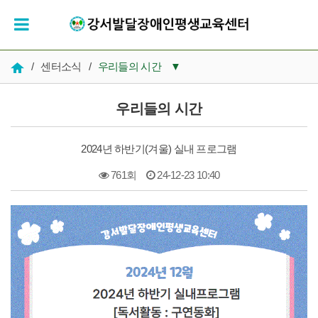
/
센터소식
/
우리들의 시간
▼
공지사항
우리들의 시간
우리들의 시간
2024년 하반기(겨울) 실내 프로그램
인재채용
761회
24-12-23 10:40
복지 자료실
본문