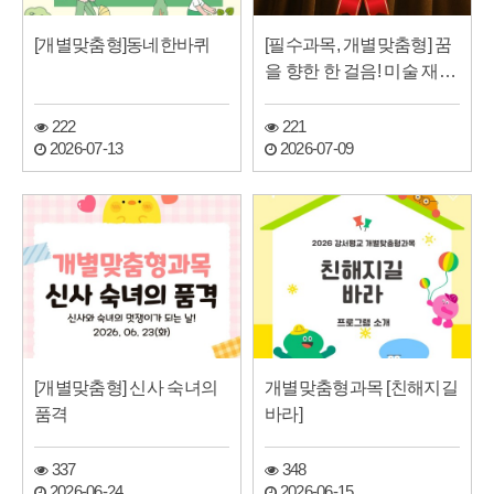
[개별맞춤형]동네한바퀴
[필수과목, 개별맞춤형] 꿈
을 향한 한 걸음! 미술 재택
근무 합격…
222
221
2026-07-13
2026-07-09
[개별맞춤형] 신사 숙녀의
개별맞춤형과목 [친해지길
품격
바라]
337
348
2026-06-24
2026-06-15