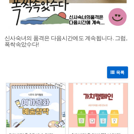
신사숙녀의 품격은 다음시간에도 계속됩니다. 그럼,
폭싹속았수다!
목록