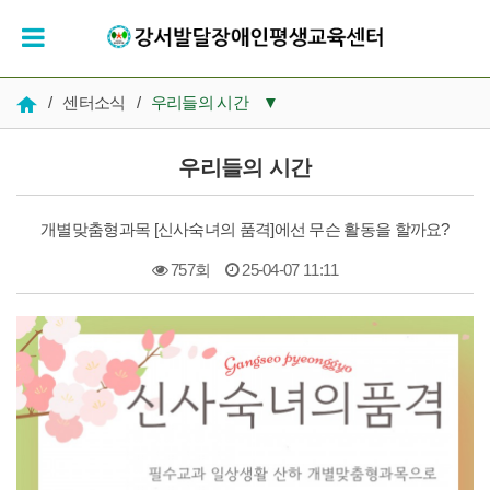
/
센터소식
/
우리들의 시간
▼
공지사항
우리들의 시간
우리들의 시간
개별맞춤형과목 [신사숙녀의 품격]에선 무슨 활동을 할까요?
인재채용
757회
25-04-07 11:11
복지 자료실
본문