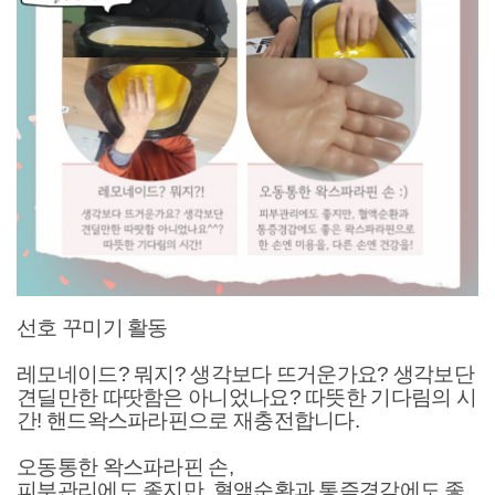
선호 꾸미기 활동
레모네이드? 뭐지? 생각보다 뜨거운가요? 생각보단
견딜만한 따땃함은 아니었나요? 따뜻한 기다림의 시
간! 핸드왁스파라핀으로 재충전합니다.
오동통한 왁스파라핀 손,
피부관리에도 좋지만, 혈액순환과 통즘경감에도 좋