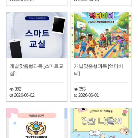
개별맞춤형과목 [스마트교
개별맞춤형과목 [액티비
실]
티]
392
353
2026-06-02
2026-06-01