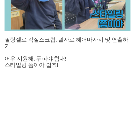
필링젤로 각질스크럽, 괄사로 헤어마사지 및 연출하
기
어우 시원해, 두피야 힘내!
스타일링 쯤이야 쉽죠!