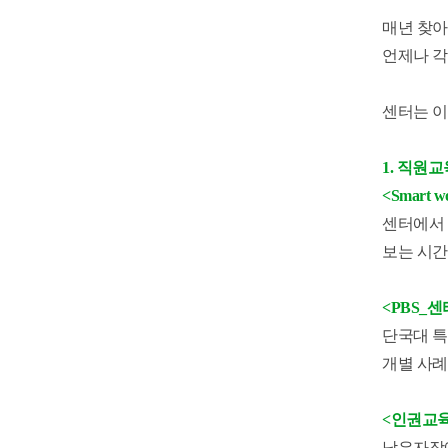
매년 찾아
언제나 각
센터는 이
1. 직원교
<Smart
센터에서 
보는 시간
<PBS_
단국대 
개별 사례
<인권교육
남은자장