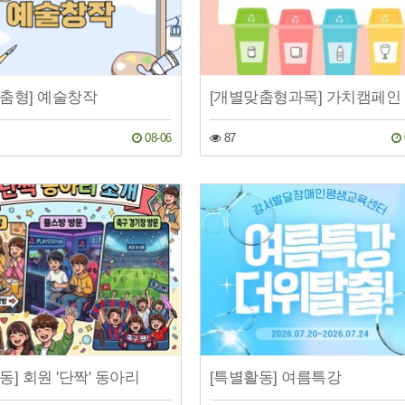
춤형] 예술창작
[개별맞춤형과목] 가치캠페인
08-06
87
동] 회원 '단짝' 동아리
[특별활동] 여름특강