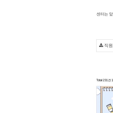
센터는 앞
직원
Total 231건