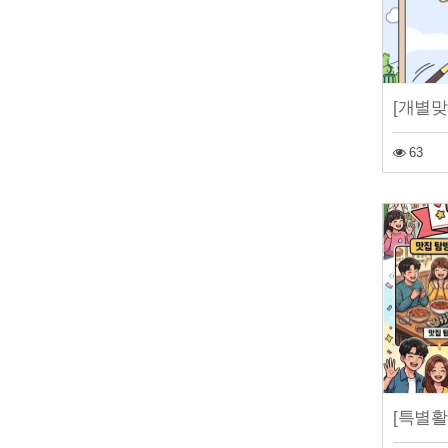
[개별맞
63
[특별활