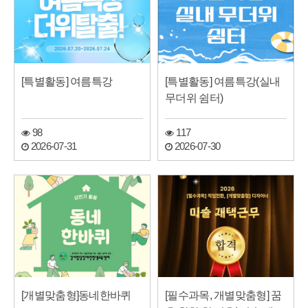
[특별활동] 여름특강
[특별활동] 여름특강(실내
무더위 쉼터)
98
117
2026-07-31
2026-07-30
[개별맞춤형]동네한바퀴
[필수과목, 개별맞춤형] 꿈