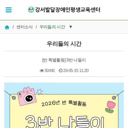
/
센터소식
/
우리들의 시간
▼
공지사항
우리들의 시간
우리들의 시간
[반 특별활동] 3반 나들이
인재채용
504회
26-05-15 11:20
복지 자료실
본문