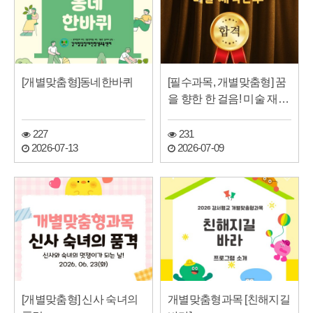
[개별맞춤형]동네한바퀴
[필수과목, 개별맞춤형] 꿈
을 향한 한 걸음! 미술 재택
근무 합격…
227
231
2026-07-13
2026-07-09
[개별맞춤형] 신사 숙녀의
개별맞춤형과목 [친해지길