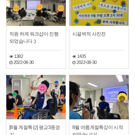
직원 하계 워크샵이 진행
시끌벅적 사진전
되었습니다 :)
1382
1435
2022-08-30
2022-08-30
[8월 계절특강] 평교3종경
8월 여름계절특강이 시작
기
되었습니다!