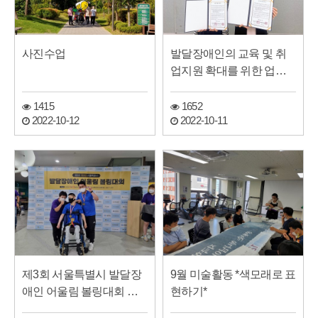
사진수업
발달장애인의 교육 및 취
업지원 확대를 위한 업무
협약 체결(장애여성…
1415
1652
2022-10-12
2022-10-11
제3회 서울특별시 발달장
9월 미술활동 *색모래로 표
애인 어울림 볼링대회 참
현하기*
가