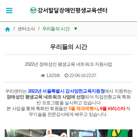
/
센터소식
/
우리들의 시간
▼
공지사항
우리들의 시간
우리들의 시간
2022년 장애성인 평생교육 네트워크 지원사업
인재채용
1,823회
22-06-16 22:27
복지 자료실
본문
우리센터는
2022년 서울특별시 강서양천교육지원청
에서 지원하는
장애성인 평생교육 네트워크 사업
에 선정
되어 직업전환교육 특화
반 프로그램을 실시하고 있습니다
본 사업을 통해 특화반 회원들은
5월 제과제빵사
,
6월 바리스타
직
무기술을 전문강사에게 배우고 있습니다.