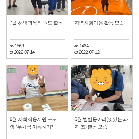
7월 선택과목 태권도 활동
지역사회이용 활동 모습
1568
1464
2022-07-14
2022-07-12
6월 사회적응지원 프로그
6월 별별동아리(맛있는 과
램 *우체국 이용하기*
자 조) 활동 모습