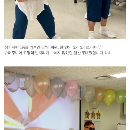
장기자랑 1등을 가져간 김*영 회원, 한*연의 쏘리쏘리입니다^.^!
슈퍼주니어 11명의 빈자리가 보이지 않았던 알찬 무대였답니다 ㅎㅎ