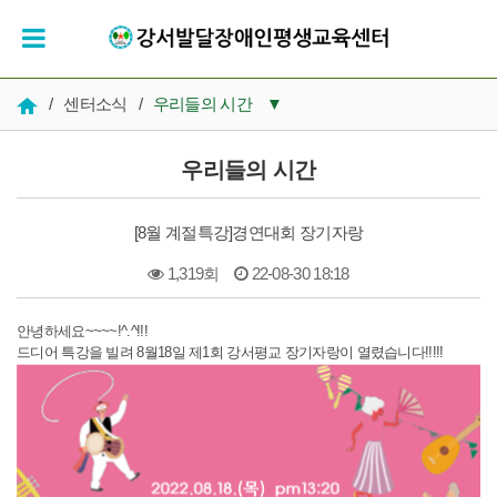
/
센터소식
/
우리들의 시간
▼
공지사항
우리들의 시간
우리들의 시간
[8월 계절특강]경연대회 장기자랑
인재채용
1,319회
22-08-30 18:18
복지 자료실
본문
안녕하세요~~~~!^.^!!!
드디어 특강을 빌려 8월18일 제1회 강서평교 장기자랑이 열렸습니다!!!!!