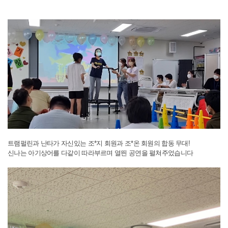
트램펄린과 난타가 자신있는 조*지 회원과 조*온 회원의 합동 무대!
신나는 아기상어를 다같이 따라부르며 열띈 공연을 펼쳐주었습니다