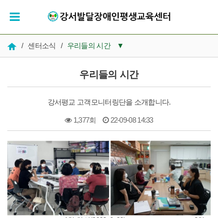
/
센터소식
/
우리들의 시간
▼
공지사항
우리들의 시간
우리들의 시간
강서평교 고객모니터링단을 소개합니다.
인재채용
1,377회
22-09-08 14:33
복지 자료실
본문