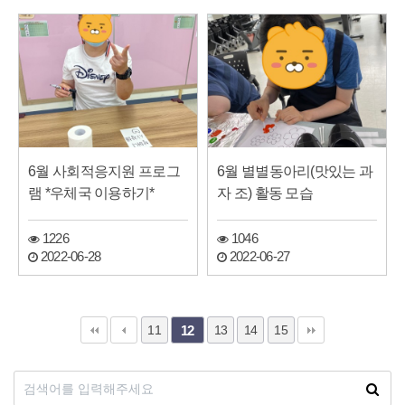
6월 사회적응지원 프로그
6월 별별동아리(맛있는 과
램 *우체국 이용하기*
자 조) 활동 모습
1226
1046
2022-06-28
2022-06-27
11
13
14
15
12