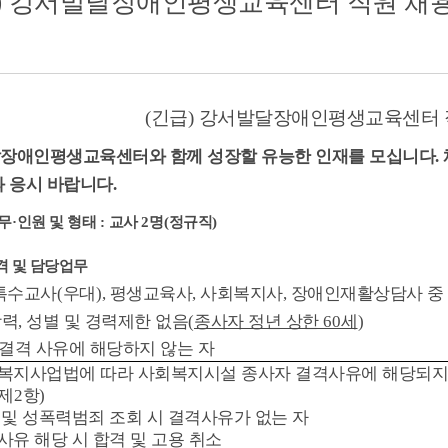
) 강서발달장애인평생교육센터 직원 채
(
긴급
)
강서발달장애인평생교육센터 직
장애인평생교육센터와 함께 성장할 유능한 인재를 모십니다
.
과 응시 바랍니다
.
무
·
인원 및 형태
:
교사
2
명
(
정규직
)
 및 담당업무
특수교사
(
우대
),
평생교육사
,
사회복지사
,
장애인재활상담사 중 
학력
,
성별 및 경력제한 없음
(
종사자 정년 상한
60
세
)
결격 사유에 해당하지 않는 자
복지사업법에 따라 사회복지시설 종사자 결격사유에 해당되지
제
2
항
)
 및 성폭력범죄 조회 시 결격사유가 없는 자
사유 해당 시 합격 및 고용 취소