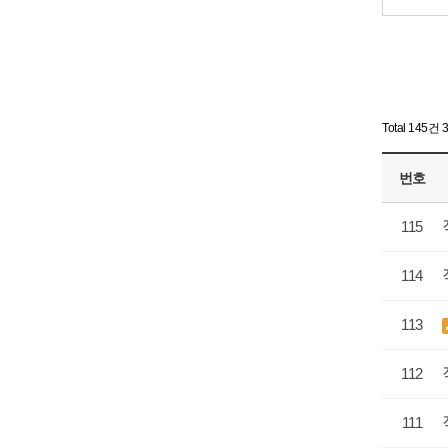
Total 145건
번호
115
114
113
112
111