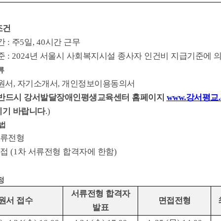
조건
간
:
주
5
일
, 40
시간 근무
준
: 2024
년 서울시 사회복지시설 종사자 인건비 지급기준에 의
류
원서
,
자기소개서
,
개인정보이용동의서
 반드시 강서발달장애인평생교육센터 홈페이지
www.
강서평교
시기 바랍니다
.)
법
류전형
면접
(1
차 서류전형 합격자에 한함
)
정
서류전형 합격자
원서 접수
면접전형
발표