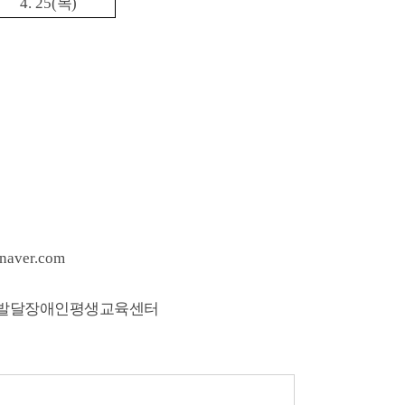
4. 25(
목
)
naver.com
발달장애인평생교육센터