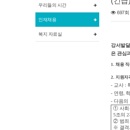
(긴급
우리들의 시간
697회
인재채용
복지 자료실
강서발달
은 관심
1.
채용 직
2.
지원자격
-
교사
:
-
연령
,
-
다음의 
①
사회
5
조의
2
②
범죄
※
결격