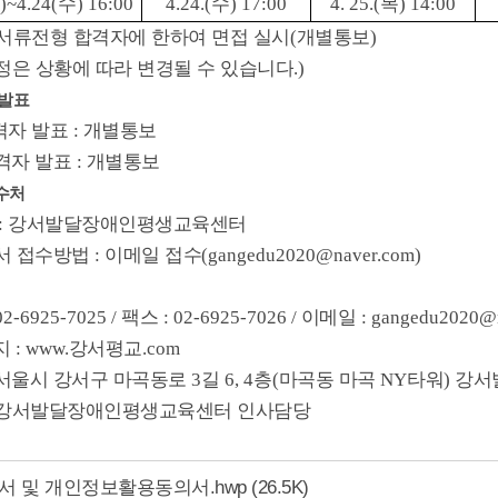
)~4.24(
수
) 16:00
4.24.(
수
) 17:00
4. 25.(
목
) 14:00
서류전형 합격자에 한하여 면접 실시
(
개별통보
)
정은 상황에 따라 변경될 수 있습니다
.)
 발표
격자 발표
:
개별통보
격자 발표
:
개별통보
수처
:
강서발달장애인평생교육센터
서 접수방법
:
이메일 접수
(gangedu2020@naver.com)
 02-6925-7025 /
팩스
: 02-6925-7026 /
이메일
: gangedu2020@
지
: www.
강서평교
.com
서울시 강서구 마곡동로
3
길
6, 4
층
(
마곡동 마곡
NY
타워
)
강서
강서발달장애인평생교육센터 인사담당
서 및 개인정보활용동의서.hwp
(26.5K)