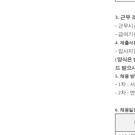
3.
근무 
-
근무시
-
급여기
4.
제출서
-
입사지
(
양식은
드 받으
5.
채용 방
- 1
차
:
서
- 2
차
:
6.
채용일