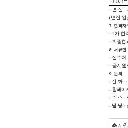
4.18.(
목
-
면 접
:
(
면접 일
7.
합격자
- 1
차 합
-
최종합
8.
서류접
-
접수처
-
응시원
9.
문의
전 화
:
-
홈페이
-
주 소
:
-
담 당
:
-
지원