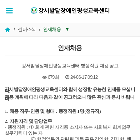
/
센터소식
/
인재채용
▼
공지사항
인재채용
우리들의 시간
강서발달장애인평생교육센터 행정직원 채용 공고
인재채용
679회
24-06-17 09:12
복지 자료실
강서발달장애인평생교육센터와 함께 성장할 유능한 인재를 모십니
본문
다
.
채용 계획에 따라 다음과 같이 공고하오니 많은 관심과 응시 바랍니
다
.
1.
채용 직무
·
인원 및 형태
:
행정직원
1
명
(
정규직
)
2.
지원자격 및 담당업무
-
행정직원
:
①
회계 관련 자격증 소지자 또는 사회복지 회계업무
실무경력이 있는 자
②
행정업무와 관련된 과목 혹은 경영학
,
경제학
,
행