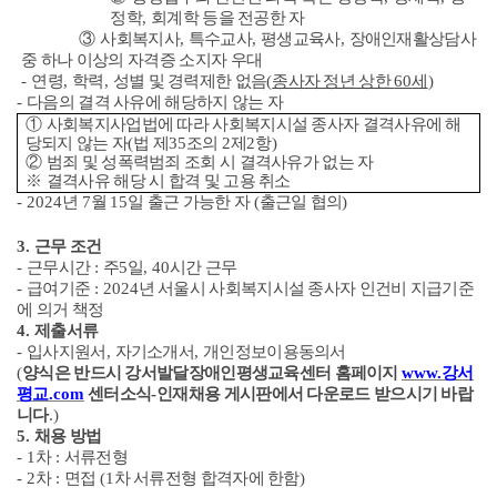
정학
,
회계학 등을 전공한 자
③
사회복지사
,
특수교사
,
평생교육사
,
장애인재활상담사
중 하나 이상의 자격증 소지자
우대
-
연령
,
학력
,
성별 및 경력제한 없음
(
종사자 정년 상한
60
세
)
-
다음의 결격 사유에 해당하지 않는 자
①
사회복지사업법에 따라 사회복지시설 종사자 결격사유에 해
당되지 않는 자
(
법 제
35
조의
2
제
2
항
)
②
범죄 및 성폭력범죄 조회 시 결격사유가 없는 자
※
결격사유 해당 시 합격 및 고용 취소
- 2024
년
7
월
15
일 출근 가능한 자
(
출근일 협의
)
3.
근무 조건
-
근무시간
:
주
5
일
, 40
시간 근무
-
급여기준
: 2024
년 서울시 사회복지시설 종사자 인건비 지급기준
에 의거 책정
4.
제출서류
-
입사지원서
,
자기소개서
,
개인정보이용동의서
(
양식은 반드시 강서발달장애인평생교육센터 홈페이지
www.
강서
평교
.com
센터소식
-
인재채용 게시판에서 다운로드 받으시기 바랍
니다
.)
5.
채용 방법
- 1
차
:
서류전형
- 2
차
:
면접
(1
차 서류전형 합격자에 한함
)