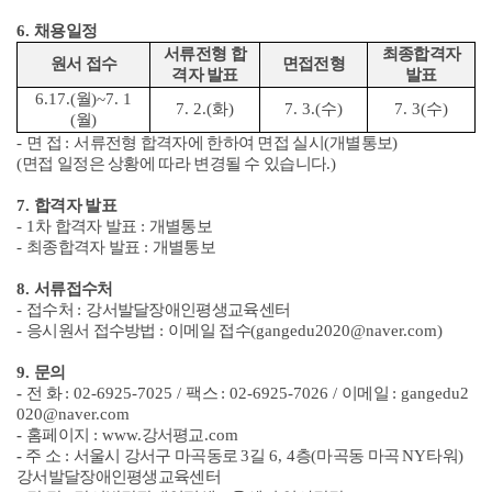
6.
채용일정
서류전형 합
최종합격자
원서 접수
면접전형
격자 발표
발표
6.17.(
월
)~7. 1
7. 2.(
화
)
7. 3.(
수
)
7. 3(
수
)
(
월
)
-
면 접
:
서류전형 합격자에 한하여 면접 실시
(
개별통보
)
(
면접 일정은 상황에 따라 변경될 수 있습니다
.)
7.
합격자 발표
- 1
차 합격자 발표
:
개별통보
-
최종합격자 발표
:
개별통보
8.
서류접수처
-
접수처
:
강서발달장애인평생교육센터
-
응시원서 접수방법
:
이메일 접수
(gangedu2020@naver.com)
9.
문의
-
전 화
: 02-6925-7025 /
팩스
: 02-6925-7026 /
이메일
: gangedu2
020@naver.com
-
홈페이지
: www.
강서평교
.com
-
주 소
:
서울시 강서구 마곡동로
3
길
6, 4
층
(
마곡동 마곡
NY
타워
)
강서발달장애인평생교육센터