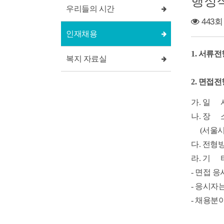
행정직
우리들의 시간
443회
인재채용
1. 서류전
복지 자료실
2. 면접
가. 일 시 
나. 장 
(서울시 
다. 전형
라. 기 
- 면접 
- 응시자
- 채용분