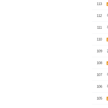
113
112
111
110
109
108
107
106
105