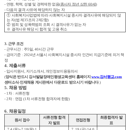
-
연령
,
학력
,
성별 및 경력제한 없음
(
종사자 정년 상한
60
세
)
-
다음의 결격 사유에 해당하지 않는 자
①
사회복지사업법에 따라 사회복지시설 종사자 결격사유에 해당되지 않
는 자
(
법 제
35
조의
2
제
2
항
)
②
범죄 및 성폭력범죄 조회 시 결격사유가 없는 자
※
결격사유 해당 시 합격 및 고용 취소
3.
근무 조건
-
근무시간
:
주
5
일
, 40
시간 근무
-
급여기준
: 2024
년 서울시 사회복지시설 종사자 인건비 지급기준에 의거 책
정
4.
제출서류
-
입사지원서
,
자기소개서
,
개인정보이용동의서
(
양식은 반드시 강서발달장애인평생교육센터 홈페이지
www.
강서평교
.com
센터소식
-
인재채용 게시판에서 다운로드 받으시기 바랍니다
.)
5.
채용 방법
- 1
차
:
서류전형
- 2
차
:
면접
(1
차 서류전형 합격자에 한함
)
6.
채용일정
서류전형 합격
최종합격자 발
원서 접수
면접전형
자 발표
표
7.4.(
목
)~7.18(
목
) 1
7. 19.(
금
) 14:0