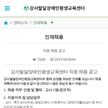
/
센터소식
/
인재채용
▼
공지사항
인재채용
우리들의 시간
직원 채용 공고
인재채용
718회
24-07-04 08:44
복지 자료실
본문
강서발달장애인평생교육센터 직원 채용 공고
강서발달장애인평생교육센터와 함께 성장할 유능한 인재를 모십니다
.
채용
계획에 따라 다음과 같이 공고하오니 많은 관심과 응시 바랍니다
.
1.
채용 직무
·
인원 및 형태
:
교사
1
명
(
정규직
)
2.
지원자격 및 담당업무
-
교사
:
특수교사
(
우대
),
평생교육사
,
사회복지사
,
장애인재활상담사 중 하나
이상의 자격을 갖춘 자