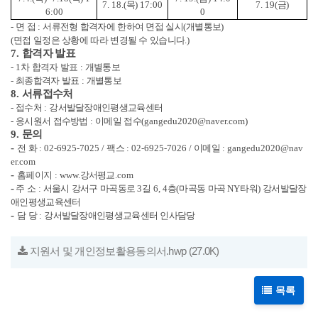
7. 18.(
목
) 17:00
7. 19(
금
)
6:00
0
-
면 접
:
서류전형 합격자에 한하여 면접 실시
(
개별통보
)
(
면접 일정은 상황에 따라 변경될 수 있습니다
.)
7.
합격자 발표
- 1
차 합격자 발표
:
개별통보
-
최종합격자 발표
:
개별통보
8.
서류접수처
-
접수처
:
강서발달장애인평생교육센터
-
응시원서 접수방법
:
이메일 접수
(gangedu2020@naver.com)
9.
문의
-
전 화
: 02-6925-7025 /
팩스
: 02-6925-7026 /
이메일
: gangedu2020@nav
er.com
-
홈페이지
: www.
강서평교
.com
-
주 소
:
서울시 강서구 마곡동로
3
길
6, 4
층
(
마곡동 마곡
NY
타워
)
강서발달장
애인평생교육센터
-
담 당
:
강서발달장애인평생교육센터 인사담당
지원서 및 개인정보활용동의서.hwp
(27.0K)
목록