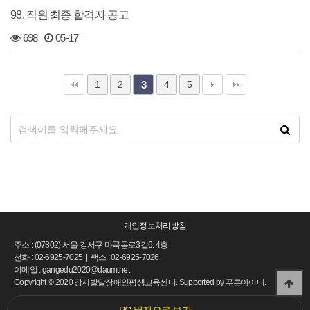
98. 직원 최종 합격자 공고
698
05-17
1
2
4
5
3
개인정보처리방침
주소 : (07802) 서울 강서구 마곡동로3길6. 4층
전화 : 02-6925-7025 | 팩스 : 02-6925-7026
이메일 : gangedu2020@daum.net
Copyright
©
2020 강서발달장애인평생교육센터. Supported by
푸른아이티.