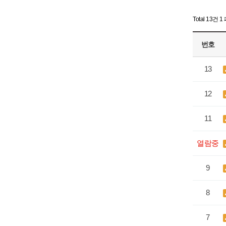
Total 13건
1
번호
13
12
11
열람중
9
8
7